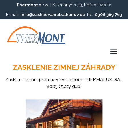
Thermont s.r.o.
| Kuzmányho 33, Košice 040 01
E-mail:
info@zasklievaniebalkonov.eu
Tel.:
0908 369 763
ZASKLENIE ZIMNEJ ZÁHRADY
Zasklenie zimnej záhrady systémom THERMALUX. RAL
8003 (zlatý dub)