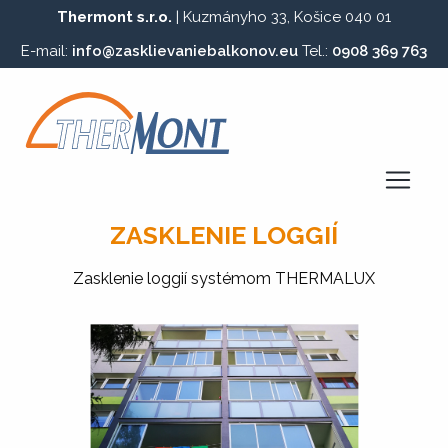
Thermont s.r.o.
| Kuzmányho 33, Košice 040 01
E-mail:
info@zasklievaniebalkonov.eu
Tel.:
0908 369 763
ZASKLENIE LOGGIÍ
Zasklenie loggií systémom THERMALUX