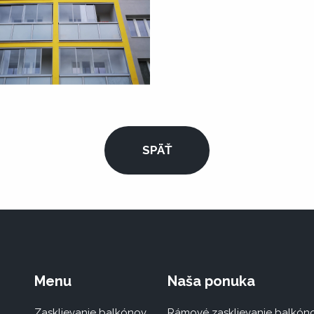
SPÄŤ
Menu
Naša ponuka
Zasklievanie balkónov
Rámové zasklievanie balkón