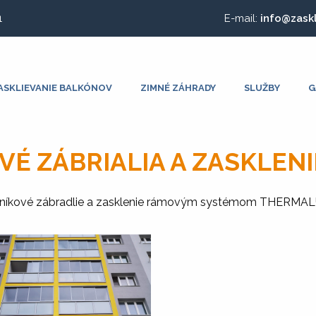
1
E-mail:
info@zask
ASKLIEVANIE BALKÓNOV
ZIMNÉ ZÁHRADY
SLUŽBY
G
VÉ ZÁBRIALIA A ZASKLENI
iníkové zábradlie a zasklenie rámovým systémom THERMA