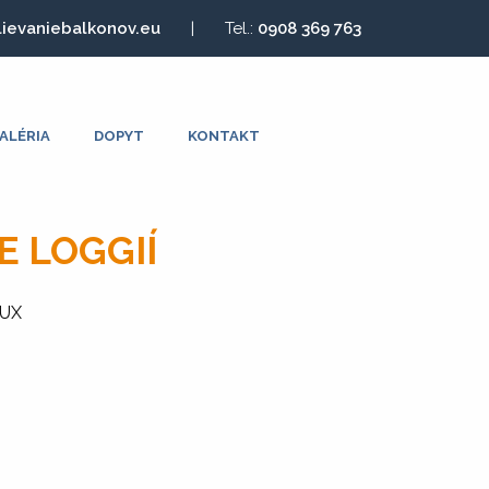
lievaniebalkonov.eu
|
Tel.:
0908 369 763
ALÉRIA
DOPYT
KONTAKT
E LOGGIÍ
LUX