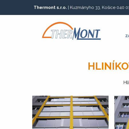
Thermont s.r.o.
| Kuzmányho 33, Košice 040 0
Z
HLINÍKO
Hl